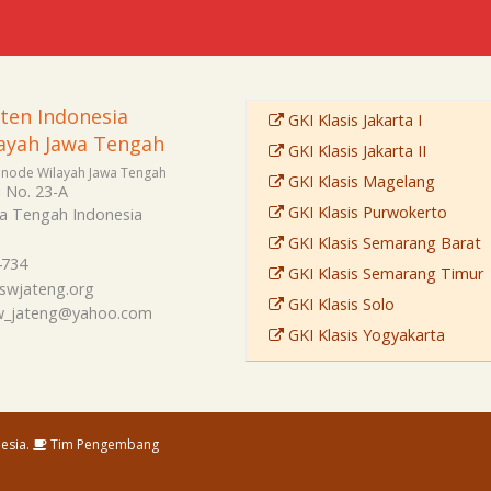
sten Indonesia
GKI Klasis Jakarta I
ayah Jawa Tengah
GKI Klasis Jakarta II
Sinode Wilayah Jawa Tengah
GKI Klasis Magelang
i No. 23-A
GKI Klasis Purwokerto
a Tengah
Indonesia
GKI Klasis Semarang Barat
4734
GKI Klasis Semarang Timur
swjateng.org
GKI Klasis Solo
sw_jateng@yahoo.com
GKI Klasis Yogyakarta
esia.
Tim Pengembang