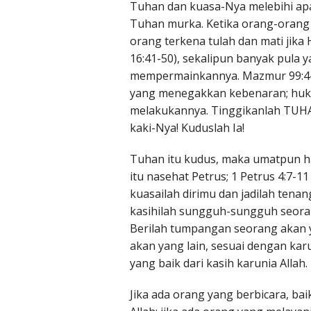
Tuhan dan kuasa-Nya melebihi apapu
Tuhan murka. Ketika orang-orang
orang terkena tulah dan mati jik
16:41-50), sekalipun banyak pula y
mempermainkannya. Mazmur 99:4-5
yang menegakkan kebenaran; huku
melakukannya. Tinggikanlah TUHA
kaki-Nya! Kuduslah Ia!
Tuhan itu kudus, maka umatpun h
itu nasehat Petrus; 1 Petrus 4:7-
kuasailah dirimu dan jadilah tena
kasihilah sungguh-sungguh seoran
Berilah tumpangan seorang akan y
akan yang lain, sesuai dengan kar
yang baik dari kasih karunia Allah.
Jika ada orang yang berbicara, ba