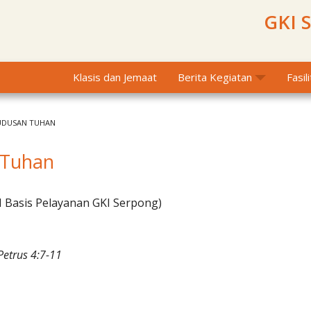
GKI 
Klasis dan Jemaat
Berita Kegiatan
Fasil
UDUSAN TUHAN
 Tuhan
I Basis Pelayanan GKI Serpong)
Petrus 4:7-11