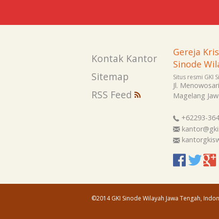
Gereja Kri
Kontak Kantor
Sinode Wil
Sitemap
Situs resmi GKI 
Jl. Menowosar
RSS Feed
Magelang
Jaw
+62293-36
kantor@gki
kantorgki
©2014 GKI Sinode Wilayah Jawa Tengah, Indon