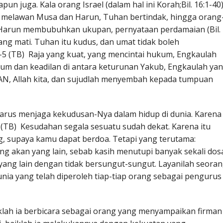
n juga. Kala orang Israel (dalam hal ini Korah;Bil. 16:1-40)
 melawan Musa dan Harun, Tuhan bertindak, hingga orang
a Harun membubuhkan ukupan, pernyataan perdamaian (Bil.
ang mati. Tuhan itu kudus, dan umat tidak boleh
 (TB) Raja yang kuat, yang mencintai hukum, Engkaulah
m dan keadilan di antara keturunan Yakub, Engkaulah ya
N, Allah kita, dan sujudlah menyembah kepada tumpuan
arus menjaga kekudusan-Nya dalam hidup di dunia. Karena
11 (TB) Kesudahan segala sesuatu sudah dekat. Karena itu
ng, supaya kamu dapat berdoa. Tetapi yang terutama:
g akan yang lain, sebab kasih menutupi banyak sekali dos
ang lain dengan tidak bersungut-sungut. Layanilah seora
unia yang telah diperoleh tiap-tiap orang sebagai pengurus
iklah ia berbicara sebagai orang yang menyampaikan firman