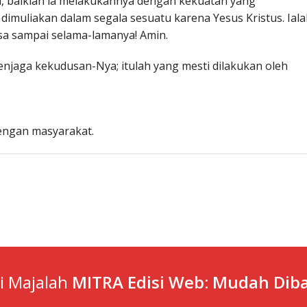
ni, baiklah ia melakukannya dengan kekuatan yang
 dimuliakan dalam segala sesuatu karena Yesus Kristus. Ial
a sampai selama-lamanya! Amin.
njaga kekudusan-Nya; itulah yang mesti dilakukan oleh
engan masyarakat.
ti Majalah
MITRA Edisi Web: Mudah Diba