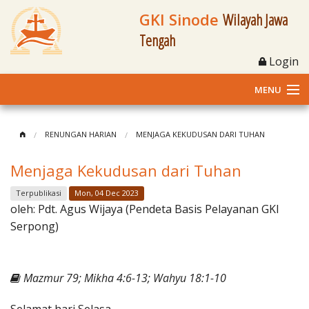
GKI Sinode
Wilayah Jawa
Tengah
Login
MENU
Home
RENUNGAN HARIAN
MENJAGA KEKUDUSAN DARI TUHAN
Profil
Menjaga Kekudusan dari Tuhan
Klasis dan Jemaat
Terpublikasi
Mon, 04 Dec 2023
oleh:
Pdt. Agus Wijaya (Pendeta Basis Pelayanan GKI
Berita Kegiatan
Serpong)
Fasilitas
Mazmur 79; Mikha 4:6-13; Wahyu 18:1-10
Materi