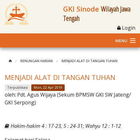
GKI Sinode
Wilayah Jawa
Tengah
Login
MENU
Home
RENUNGAN HARIAN
MENJADI ALAT DI TANGAN TUHAN
Profil
MENJADI ALAT DI TANGAN TUHAN
Klasis dan Jemaat
Terpublikasi
Mon, 22 Apr 2019
oleh:
Pdt. Agus Wijaya (Sekum BPMSW GKI SW Jateng/
Berita Kegiatan
GKI Serpong)
Fasilitas
Hakim-hakim 4 : 17-23, 5 : 24-31; Wahyu 12 : 1-12
Materi