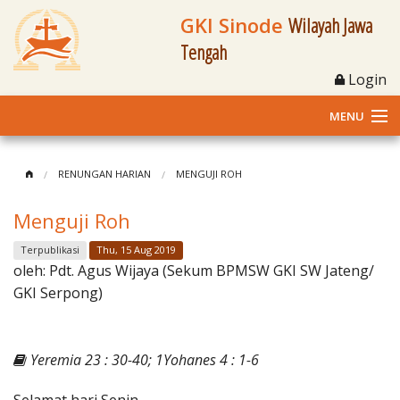
GKI Sinode
Wilayah Jawa
Tengah
Login
MENU
Home
RENUNGAN HARIAN
MENGUJI ROH
Profil
Menguji Roh
Klasis dan Jemaat
Terpublikasi
Thu, 15 Aug 2019
oleh:
Pdt. Agus Wijaya (Sekum BPMSW GKI SW Jateng/
Berita Kegiatan
GKI Serpong)
Fasilitas
Yeremia 23 : 30-40; 1Yohanes 4 : 1-6
Materi