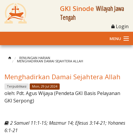
GKI Sinode
Wilayah Jawa
Tengah
Login
MENU
Home
RENUNGAN HARIAN
MENGHADIRKAN DAMAI SEJAHTERA ALLAH
Profil
Menghadirkan Damai Sejahtera Allah
Klasis dan Jemaat
Terpublikasi
Mon, 29 Jul 2024
oleh:
Pdt. Agus Wijaya (Pendeta GKI Basis Pelayanan
Berita Kegiatan
GKI Serpong)
Fasilitas
2 Samuel 11:1-15; Mazmur 14; Efesus 3:14-21; Yohanes
Materi
6:1-21