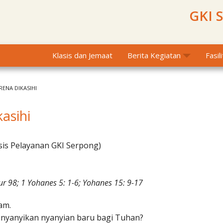
GKI 
Klasis dan Jemaat
Berita Kegiatan
Fasil
RENA DIKASIHI
kasihi
sis Pelayanan GKI Serpong)
r 98; 1 Yohanes 5: 1-6; Yohanes 15: 9-17
am.
yanyikan nyanyian baru bagi Tuhan?