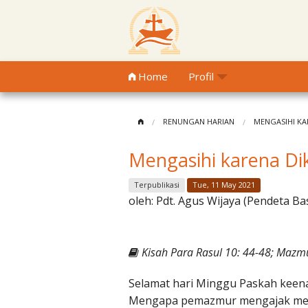
Home
Profil
RENUNGAN HARIAN
MENGASIHI KA
Mengasihi karena Di
Terpublikasi
Tue, 11 May 2021
oleh:
Pdt. Agus Wijaya (Pendeta Ba
Kisah Para Rasul 10: 44-48; Mazmu
Selamat hari Minggu Paskah keen
Mengapa pemazmur mengajak men