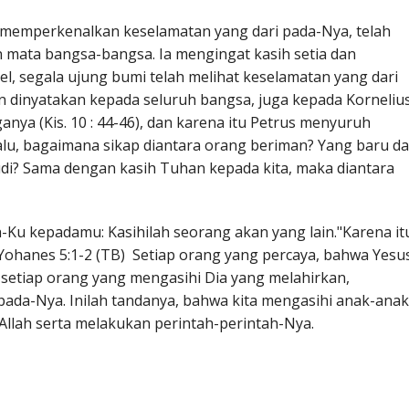
memperkenalkan keselamatan yang dari pada-Nya, telah
 mata bangsa-bangsa. Ia mengingat kasih setia dan
l, segala ujung bumi telah melihat keselamatan yang dari
n dinyatakan kepada seluruh bangsa, juga kepada Kornelius
nya (Kis. 10 : 44-46), dan karena itu Petrus menyuruh
 Lalu, bagaimana sikap diantara orang beriman? Yang baru d
di? Sama dengan kasih Tuhan kepada kita, maka diantara
h-Ku kepadamu: Kasihilah seorang akan yang lain."Karena it
 Yohanes 5:1-2 (TB) Setiap orang yang percaya, bahwa Yesu
dan setiap orang yang mengasihi Dia yang melahirkan,
i pada-Nya. Inilah tandanya, bahwa kita mengasihi anak-anak
i Allah serta melakukan perintah-perintah-Nya.