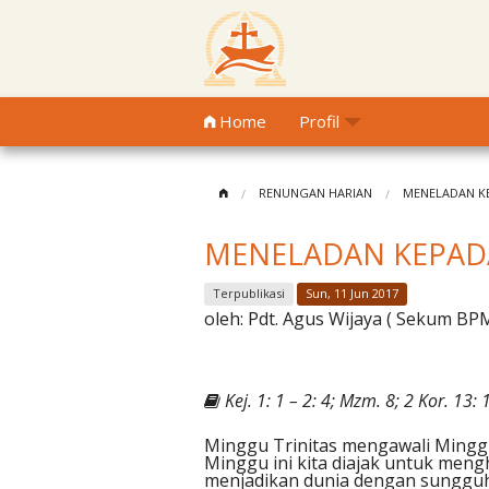
Home
Profil
RENUNGAN HARIAN
MENELADAN K
MENELADAN KEPAD
Terpublikasi
Sun, 11 Jun 2017
oleh:
Pdt. Agus Wijaya ( Sekum B
Kej. 1: 1 – 2: 4; Mzm. 8; 2 Kor. 13:
Minggu Trinitas mengawali Minggu
Minggu ini kita diajak untuk mengh
menjadikan dunia dengan sungguh