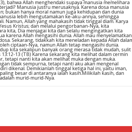
 2 : 3), bahwa Allah menghendaki supaya manusia memelihara
 terjadi? Manusia justru merusaknya. Karena dosa manusia
an; bukan hanya moral namun juga kehidupan dan dunia
manusia lebih mengutamakan ke-aku-annya, sehingga
i. Namun, Allah yang mahakasih tidak tinggal diam. Karya
Yesus Kristus; dan melalui pengorbanan-Nya, kita
ra kita, Dia menjagai kita dan selalu mengingatkan kita
mua karena Allah mengasihi dunia. Allah mau menyelamatkan
dosa. Sekarang, tidakkah kita meneladan kepada Allah dala
i oleh ciptaan-Nya, namun Allah tetap mengasihi dunia.
idup kita sekalipun banyak orang merasa tidak mudah, sulit
 13:12-13 (TB) Karena sekarang kita melihat dalam cermin
 tetapi nanti kita akan melihat muka dengan muka.
gan tidak sempurna, tetapi nanti aku akan mengenal
i dikenal. Demikianlah tinggal ketiga hal ini, yaitu iman,
ling besar di antaranya ialah kasih.Milikilah kasih, dan
i adalah murid-murid-Nya.