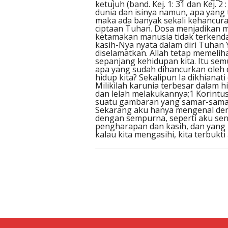
ketujuh (band. Kej. 1: 31 dan Kej.
dunia dan isinya namun, apa yang
maka ada banyak sekali kehancur
ciptaan Tuhan. Dosa menjadikan 
ketamakan manusia tidak terkendal
kasih-Nya nyata dalam diri Tuhan 
diselamatkan. Allah tetap memeliha
sepanjang kehidupan kita. Itu se
apa yang sudah dihancurkan oleh 
hidup kita? Sekalipun Ia dikhianat
Milikilah karunia terbesar dalam h
dan lelah melakukannya;1 Korintus
suatu gambaran yang samar-samar,
Sekarang aku hanya mengenal den
dengan sempurna, seperti aku sendir
pengharapan dan kasih, dan yang pa
kalau kita mengasihi, kita terbukt