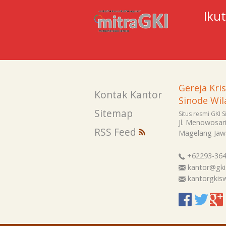
Iku
Gereja Kri
Kontak Kantor
Sinode Wil
Sitemap
Situs resmi GKI 
Jl. Menowosar
RSS Feed
Magelang
Jaw
+62293-36
kantor@gki
kantorgki