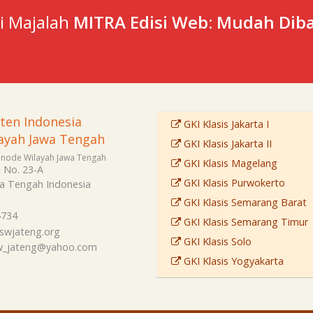
ti Majalah
MITRA Edisi Web: Mudah Diba
sten Indonesia
GKI Klasis Jakarta I
ayah Jawa Tengah
GKI Klasis Jakarta II
Sinode Wilayah Jawa Tengah
GKI Klasis Magelang
i No. 23-A
GKI Klasis Purwokerto
a Tengah
Indonesia
GKI Klasis Semarang Barat
4734
GKI Klasis Semarang Timur
swjateng.org
GKI Klasis Solo
sw_jateng@yahoo.com
GKI Klasis Yogyakarta