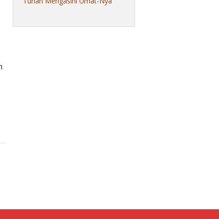
Tuhan Mengasihi Umat-Nya
m