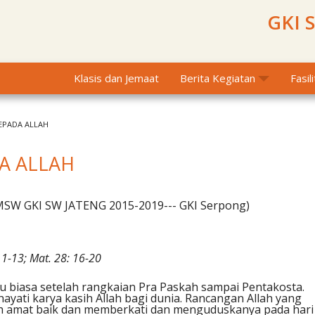
GKI 
Klasis dan Jemaat
Berita Kegiatan
Fasil
EPADA ALLAH
A ALLAH
PMSW GKI SW JATENG 2015-2019--- GKI Serpong)
 11-13; Mat. 28: 16-20
 biasa setelah rangkaian Pra Paskah sampai Pentakosta.
ayati karya kasih Allah bagi dunia. Rancangan Allah yang
 amat baik dan memberkati dan menguduskanya pada hari