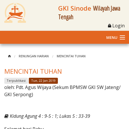
GKI Sinode
Wilayah Jawa
Tengah
Login
MENU
Home
RENUNGAN HARIAN
MENCINTAI TUHAN
Profil
MENCINTAI TUHAN
Klasis dan Jemaat
Terpublikasi
Tue, 22 Jan 2019
oleh:
Pdt. Agus Wijaya (Sekum BPMSW GKI SW Jateng/
Berita Kegiatan
GKI Serpong)
Fasilitas
Kidung Agung 4 : 9-5 : 1; Lukas 5 : 33-39
Materi