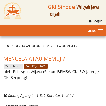
GKI Sinode
Wilayah Jawa
Tengah
Login
MENU
Home
RENUNGAN HARIAN
MENCELA ATAU MEMUJI?
Profil
MENCELA ATAU MEMUJI?
Klasis dan Jemaat
Terpublikasi
Tue, 22 Jan 2019
oleh:
Pdt. Agus Wijaya (Sekum BPMSW GKI SW Jateng/
Berita Kegiatan
GKI Serpong)
Fasilitas
Kidung Agung 4 : 1-8; 1 Korintus 1 : 3-17
Materi