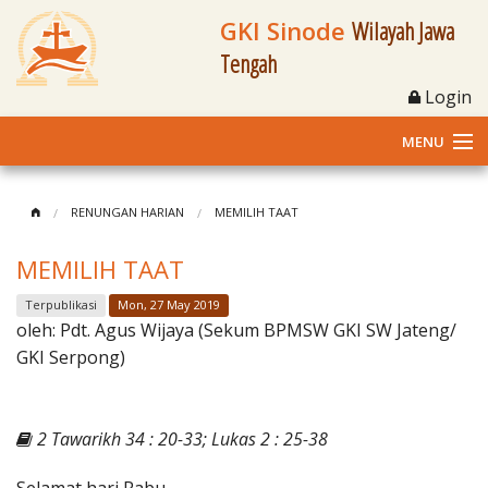
GKI Sinode
Wilayah Jawa
Tengah
Login
MENU
Home
RENUNGAN HARIAN
MEMILIH TAAT
Profil
MEMILIH TAAT
Klasis dan Jemaat
Terpublikasi
Mon, 27 May 2019
oleh:
Pdt. Agus Wijaya (Sekum BPMSW GKI SW Jateng/
Berita Kegiatan
GKI Serpong)
Fasilitas
2 Tawarikh 34 : 20-33; Lukas 2 : 25-38
Materi