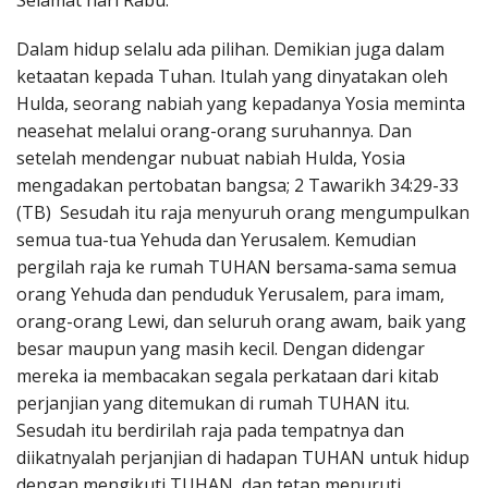
Selamat hari Rabu.
Penerbitan
Dalam hidup selalu ada pilihan. Demikian juga dalam
ketaatan kepada Tuhan. Itulah yang dinyatakan oleh
Hulda, seorang nabiah yang kepadanya Yosia meminta
neasehat melalui orang-orang suruhannya. Dan
setelah mendengar nubuat nabiah Hulda, Yosia
mengadakan pertobatan bangsa; 2 Tawarikh 34:29-33
(TB) Sesudah itu raja menyuruh orang mengumpulkan
semua tua-tua Yehuda dan Yerusalem. Kemudian
pergilah raja ke rumah TUHAN bersama-sama semua
orang Yehuda dan penduduk Yerusalem, para imam,
orang-orang Lewi, dan seluruh orang awam, baik yang
besar maupun yang masih kecil. Dengan didengar
mereka ia membacakan segala perkataan dari kitab
perjanjian yang ditemukan di rumah TUHAN itu.
Sesudah itu berdirilah raja pada tempatnya dan
diikatnyalah perjanjian di hadapan TUHAN untuk hidup
dengan mengikuti TUHAN, dan tetap menuruti