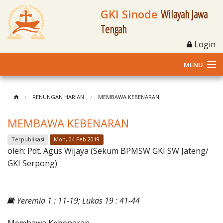
GKI Sinode
Wilayah Jawa
Tengah
Login
MENU
Home
RENUNGAN HARIAN
MEMBAWA KEBENARAN
Profil
MEMBAWA KEBENARAN
Klasis dan Jemaat
Terpublikasi
Mon, 04 Feb 2019
oleh:
Pdt. Agus Wijaya (Sekum BPMSW GKI SW Jateng/
Berita Kegiatan
GKI Serpong)
Fasilitas
Yeremia 1 : 11-19; Lukas 19 : 41-44
Materi