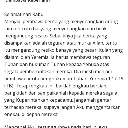
Membawa Kebenaran
Penerbitan
Selamat hari Rabu.
Menjadi pembawa berita yang menyenangkan orang
lain tentu itu hal yang menyenangkan dan tidak
mengandung resiko. Sebaliknya jika berita yang
disampaikan adalah teguran atau murka Allah, tentu
itu mengandung resiko bahaya yang besar. Itulah yang
dialami oleh Yeremia. Ia harus membawa teguran
Tuhan dan hukuman Tuhan kepada Yehuda atas
segala pemberontakan mereka. Dia mesti menjadi
pembawa berita penghukuman Tuhan. Yeremia 1:17-19
(TB) Tetapi engkau ini, baiklah engkau bersiap,
bangkitlah dan sampaikanlah kepada mereka segala
yang Kuperintahkan kepadamu. Janganlah gentar
terhadap mereka, supaya jangan Aku menggentarkan
engkau di depan mereka!
Mengenai Aku, sesungguhnya pada hari ini Aku