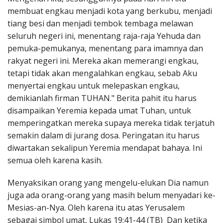
membuat engkau menjadi kota yang berkubu, menjadi
tiang besi dan menjadi tembok tembaga melawan
seluruh negeri ini, menentang raja-raja Yehuda dan
pemuka-pemukanya, menentang para imamnya dan
rakyat negeri ini. Mereka akan memerangi engkau,
tetapi tidak akan mengalahkan engkau, sebab Aku
menyertai engkau untuk melepaskan engkau,
demikianlah firman TUHAN." Berita pahit itu harus
disampaikan Yeremia kepada umat Tuhan, untuk
memperingatkan mereka supaya mereka tidak terjatuh
semakin dalam di jurang dosa. Peringatan itu harus
diwartakan sekalipun Yeremia mendapat bahaya. Ini
semua oleh karena kasih.
Menyaksikan orang yang mengelu-elukan Dia namun
juga ada orang-orang yang masih belum menyadari ke-
Mesias-an-Nya. Oleh karena itu atas Yerusalem
sebagai simbol umat, Lukas 19:41-44 (TB) Dan ketika