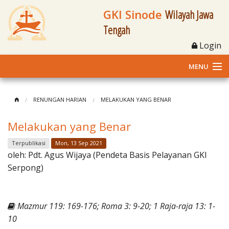
GKI Sinode
Wilayah Jawa
Tengah
Login
MENU
Home
RENUNGAN HARIAN
MELAKUKAN YANG BENAR
Profil
Melakukan yang Benar
Klasis dan Jemaat
Terpublikasi
Mon, 13 Sep 2021
oleh:
Pdt. Agus Wijaya (Pendeta Basis Pelayanan GKI
Berita Kegiatan
Serpong)
Fasilitas
Mazmur 119: 169-176; Roma 3: 9-20; 1 Raja-raja 13: 1-
Materi
10