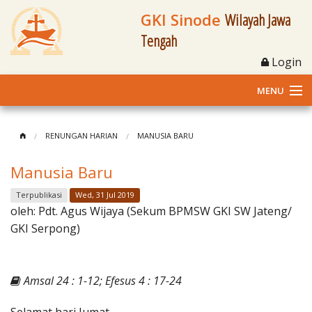
GKI Sinode
Wilayah Jawa
Tengah
Login
MENU
Home
RENUNGAN HARIAN
MANUSIA BARU
Profil
Manusia Baru
Klasis dan Jemaat
Terpublikasi
Wed, 31 Jul 2019
oleh:
Pdt. Agus Wijaya (Sekum BPMSW GKI SW Jateng/
Berita Kegiatan
GKI Serpong)
Fasilitas
Amsal 24 : 1-12; Efesus 4 : 17-24
Materi