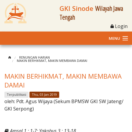
GKI Sinode
Wilayah Jawa
Tengah
Login
MENU
Home
RENUNGAN HARIAN
MAKIN BERHIKMAT, MAKIN MEMBAWA DAMAI
Profil
MAKIN BERHIKMAT, MAKIN MEMBAWA
Klasis dan Jemaat
DAMAI
Berita Kegiatan
Terpublikasi
Thu, 03 Jan 2019
oleh:
Pdt. Agus Wijaya (Sekum BPMSW GKI SW Jateng/
Fasilitas
GKI Serpong)
Materi
Amsal 1 : 1-7; Yakobus 3 : 13-18