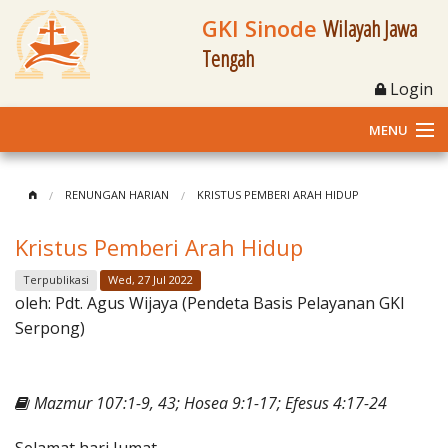
GKI Sinode
Wilayah Jawa
Tengah
Login
MENU
Home
RENUNGAN HARIAN
KRISTUS PEMBERI ARAH HIDUP
Profil
Kristus Pemberi Arah Hidup
Klasis dan Jemaat
Terpublikasi
Wed, 27 Jul 2022
oleh:
Pdt. Agus Wijaya (Pendeta Basis Pelayanan GKI
Berita Kegiatan
Serpong)
Fasilitas
Mazmur 107:1-9, 43; Hosea 9:1-17; Efesus 4:17-24
Materi