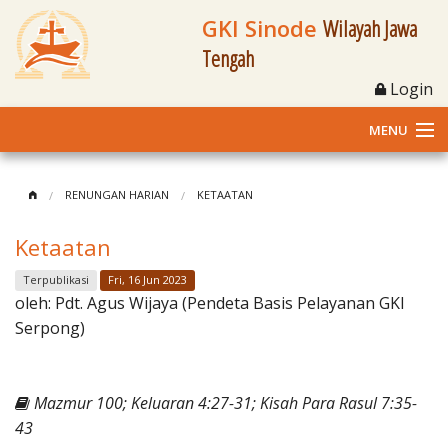
GKI Sinode
Wilayah Jawa
Tengah
Login
MENU
Home
RENUNGAN HARIAN
KETAATAN
Profil
Ketaatan
Klasis dan Jemaat
Terpublikasi
Fri, 16 Jun 2023
oleh:
Pdt. Agus Wijaya (Pendeta Basis Pelayanan GKI
Berita Kegiatan
Serpong)
Fasilitas
Mazmur 100; Keluaran 4:27-31; Kisah Para Rasul 7:35-
Materi
43