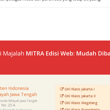
ti Majalah
MITRA Edisi Web: Mudah Diba
sten Indonesia
GKI Klasis Jakarta I
ayah Jawa Tengah
GKI Klasis Jakarta II
Sinode Wilayah Jawa Tengah
GKI Klasis Magelang
i No. 23-A
GKI Klasis Purwokerto