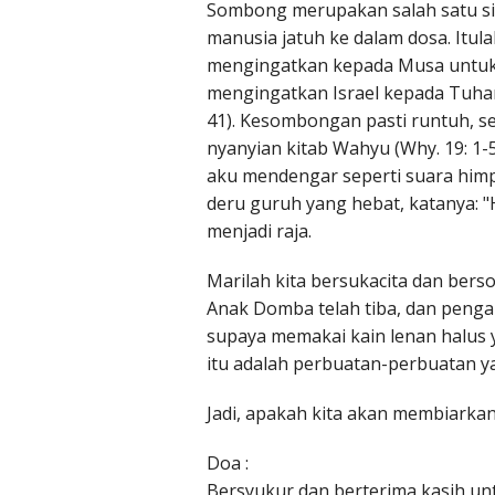
Sombong merupakan salah satu si
manusia jatuh ke dalam dosa. Itu
mengingatkan kepada Musa untuk m
mengingatkan Israel kepada Tuhan 
41). Kesombongan pasti runtuh, 
nyanyian kitab Wahyu (Why. 19: 1-5
aku mendengar seperti suara himp
deru guruh yang hebat, katanya: "
menjadi raja.
Marilah kita bersukacita dan bers
Anak Domba telah tiba, dan penga
supaya memakai kain lenan halus y
itu adalah perbuatan-perbuatan y
Jadi, apakah kita akan membiark
Doa :
Bersyukur dan berterima kasih un