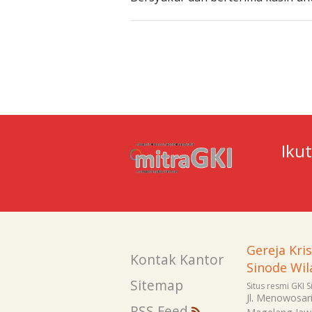
Iku
Gereja Kri
Kontak Kantor
Sinode Wil
Sitemap
Situs resmi GKI 
Jl. Menowosar
RSS Feed