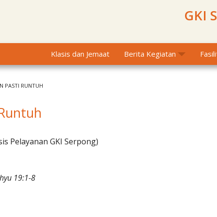
GKI 
Klasis dan Jemaat
Berita Kegiatan
Fasil
 PASTI RUNTUH
 Runtuh
sis Pelayanan GKI Serpong)
hyu 19:1-8