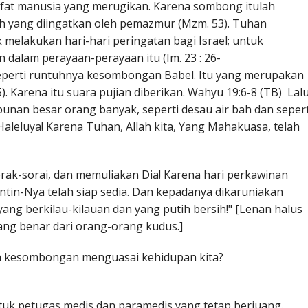
fat manusia yang merugikan. Karena sombong itulah
lah yang diingatkan oleh pemazmur (Mzm. 53). Tuhan
elakukan hari-hari peringatan bagi Israel; untuk
dalam perayaan-perayaan itu (Im. 23 : 26-
seperti runtuhnya kesombongan Babel. Itu yang merupakan
). Karena itu suara pujian diberikan. Wahyu 19:6-8 (TB) Lal
unan besar orang banyak, seperti desau air bah dan sepert
Haleluya! Karena Tuhan, Allah kita, Yang Mahakuasa, telah
orak-sorai, dan memuliakan Dia! Karena hari perkawinan
ntin-Nya telah siap sedia. Dan kepadanya dikaruniakan
ang berkilau-kilauan dan yang putih bersih!" [Lenan halus
ang benar dari orang-orang kudus.]
an kesombongan menguasai kehidupan kita?
tuk petugas medis dan paramedis yang tetap berjuang.