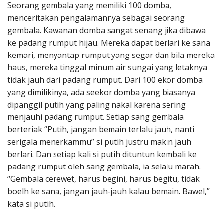
Seorang gembala yang memiliki 100 domba,
Penerbitan
menceritakan pengalamannya sebagai seorang
gembala. Kawanan domba sangat senang jika dibawa
ke padang rumput hijau. Mereka dapat berlari ke sana
kemari, menyantap rumput yang segar dan bila mereka
haus, mereka tinggal minum air sungai yang letaknya
tidak jauh dari padang rumput. Dari 100 ekor domba
yang dimilikinya, ada seekor domba yang biasanya
dipanggil putih yang paling nakal karena sering
menjauhi padang rumput. Setiap sang gembala
berteriak “Putih, jangan bemain terlalu jauh, nanti
serigala menerkammu” si putih justru makin jauh
berlari. Dan setiap kali si putih dituntun kembali ke
padang rumput oleh sang gembala, ia selalu marah.
“Gembala cerewet, harus begini, harus begitu, tidak
boelh ke sana, jangan jauh-jauh kalau bemain. Bawel,”
kata si putih.