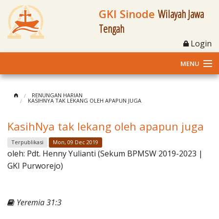
GKI Sinode
Wilayah Jawa
Tengah
Login
MENU
Home
RENUNGAN HARIAN
KASIHNYA TAK LEKANG OLEH APAPUN JUGA
Profil
KasihNya tak lekang oleh apapun juga
Klasis dan Jemaat
Terpublikasi
Mon, 09 Dec 2019
oleh:
Pdt. Henny Yulianti (Sekum BPMSW 2019-2023 |
Berita Kegiatan
GKI Purworejo)
Fasilitas
Yeremia 31:3
Materi