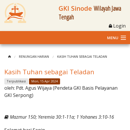
GKI Sinode
Wilayah Jawa
Tengah
Login
MENU
Home
RENUNGAN HARIAN
KASIH TUHAN SEBAGAI TELADAN
Profil
Kasih Tuhan sebagai Teladan
Klasis dan Jemaat
Terpublikasi
Mon, 15 Apr 2024
oleh:
Pdt. Agus Wijaya (Pendeta GKI Basis Pelayanan
Berita Kegiatan
GKI Serpong)
Fasilitas
Mazmur 150; Yeremia 30:1-11a; 1 Yohanes 3:10-16
Materi