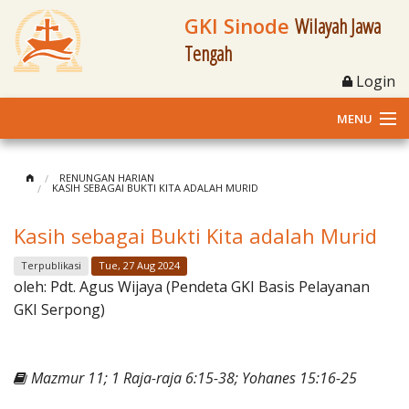
GKI Sinode
Wilayah Jawa
Tengah
Login
MENU
Home
RENUNGAN HARIAN
KASIH SEBAGAI BUKTI KITA ADALAH MURID
Profil
Kasih sebagai Bukti Kita adalah Murid
Klasis dan Jemaat
Terpublikasi
Tue, 27 Aug 2024
oleh:
Pdt. Agus Wijaya (Pendeta GKI Basis Pelayanan
Berita Kegiatan
GKI Serpong)
Fasilitas
Mazmur 11; 1 Raja-raja 6:15-38; Yohanes 15:16-25
Materi