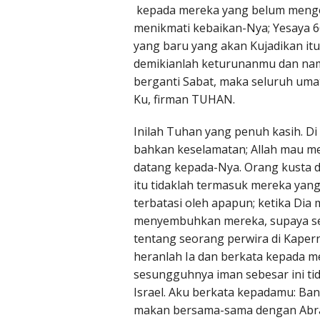
kepada mereka yang belum mengen
menikmati kebaikan-Nya; Yesaya 6
yang baru yang akan Kujadikan itu
demikianlah keturunanmu dan nama
berganti Sabat, maka seluruh um
Ku, firman TUHAN.
Inilah Tuhan yang penuh kasih. Di
bahkan keselamatan; Allah mau m
datang kepada-Nya. Orang kusta 
itu tidaklah termasuk mereka yang
terbatasi oleh apapun; ketika D
menyembuhkan mereka, supaya se
tentang seorang perwira di Kapern
heranlah Ia dan berkata kepada m
sesungguhnya iman sebesar ini ti
Israel. Aku berkata kepadamu: Ba
makan bersama-sama dengan Abraha