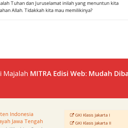
dalah Tuhan dan Juruselamat inilah yang menuntun kita
han Allah. Tidakkah kita mau memilikinya?
ti Majalah
MITRA Edisi Web: Mudah Diba
sten Indonesia
GKI Klasis Jakarta I
ayah Jawa Tengah
GKI Klasis Jakarta II