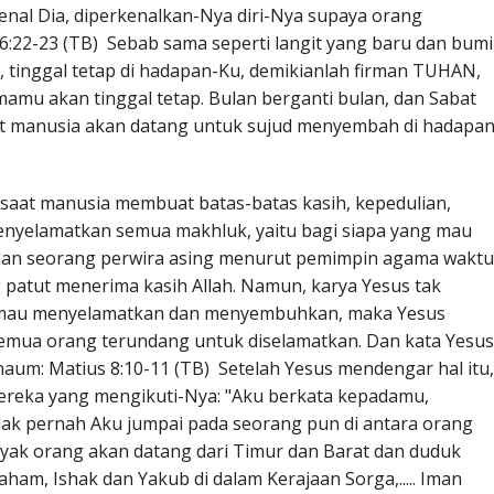
al Dia, diperkenalkan-Nya diri-Nya supaya orang
6:22-23 (TB) Sebab sama seperti langit yang baru dan bumi
, tinggal tetap di hadapan-Ku, demikianlah firman TUHAN,
mu akan tinggal tetap. Bulan berganti bulan, dan Sabat
at manusia akan datang untuk sujud menyembah di hadapan
 saat manusia membuat batas-batas kasih, kepedulian,
enyelamatkan semua makhluk, yaitu bagi siapa yang mau
dan seorang perwira asing menurut pemimpin agama waktu
 patut menerima kasih Allah. Namun, karya Yesus tak
ia mau menyelamatkan dan menyembuhkan, maka Yesus
mua orang terundang untuk diselamatkan. Dan kata Yesus
aum: Matius 8:10-11 (TB) Setelah Yesus mendengar hal itu,
ereka yang mengikuti-Nya: "Aku berkata kepadamu,
dak pernah Aku jumpai pada seorang pun di antara orang
nyak orang akan datang dari Timur dan Barat dan duduk
m, Ishak dan Yakub di dalam Kerajaan Sorga,..... Iman