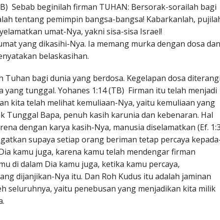
TB) Sebab beginilah firman TUHAN: Bersorak-sorailah bagi
alah tentang pemimpin bangsa-bangsa! Kabarkanlah, pujila
lamatkan umat-Nya, yakni sisa-sisa Israel!
 umat yang dikasihi-Nya. Ia memang murka dengan dosa da
nyatakan belaskasihan.
sih Tuhan bagi dunia yang berdosa. Kegelapan dosa diterang
ang tunggal. Yohanes 1:14 (TB) Firman itu telah menjadi
dan kita telah melihat kemuliaan-Nya, yaitu kemuliaan yang
k Tunggal Bapa, penuh kasih karunia dan kebenaran. Hal
arena dengan karya kasih-Nya, manusia diselamatkan (Ef. 1:
ingatkan supaya setiap orang beriman tetap percaya kepada
m Dia kamu juga, karena kamu telah mendengar firman
nmu di dalam Dia kamu juga, ketika kamu percaya,
ng dijanjikan-Nya itu. Dan Roh Kudus itu adalah jaminan
h seluruhnya, yaitu penebusan yang menjadikan kita milik
a.