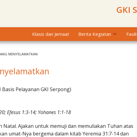
GKI 
Klasis dan Jemaat
Berita Kegiatan
Fasil
 YANG MENYELAMATKAN
enyelamatkan
I Basis Pelayanan GKI Serpong)
0; Efesus 1:3-14; Yohanes 1:1-18
h Natal. Ajakan untuk memuji dan memuliakan Tuhan atas
an umat-Nya bergema dalam kitab Yeremia 31:7-14 dan