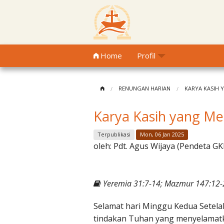
Home
Profil
RENUNGAN HARIAN
KARYA KASIH
Karya Kasih yang M
Terpublikasi
Mon, 06 Jan 2025
oleh:
Pdt. Agus Wijaya (Pendeta GK
Yeremia 31:7-14; Mazmur 147:12-2
Selamat hari Minggu Kedua Setela
tindakan Tuhan yang menyelamatk