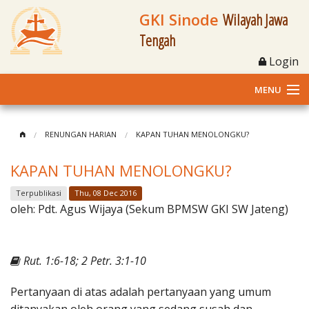
GKI Sinode
Wilayah Jawa
Tengah
Login
MENU
Home
RENUNGAN HARIAN
KAPAN TUHAN MENOLONGKU?
Profil
KAPAN TUHAN MENOLONGKU?
Klasis dan Jemaat
Terpublikasi
Thu, 08 Dec 2016
oleh:
Pdt. Agus Wijaya (Sekum BPMSW GKI SW Jateng)
Berita Kegiatan
Fasilitas
Rut. 1:6-18; 2 Petr. 3:1-10
Materi
Pertanyaan di atas adalah pertanyaan yang umum