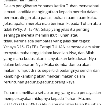
Selamat hari Kamis.
Penerbitan
Dalam penglihatan Yohanes ketika Tuhan menasehati
jemaat Laodikia mengingatkan kepada mereka dalam
beriman: dingin atau panas, bukan suam-suam kuku.
Jelas, apakah mereka mau beriman kepada Tuhan atau
tidak (Why. 3 : 15-16). Sikap yang jelas itu penting
sehingga mereka memilih ikut Tuhan atau
tidak. Karena ada pembatas yang jelas dan tegas:
Yesaya 5:16-17 (TB) Tetapi TUHAN semesta alam akan
ternyata maha tinggi dalam keadilan-Nya, dan Allah
yang maha kudus akan menyatakan kekudusan-Nya
dalam kebenaran-Nya. Maka domba-domba akan
makan rumput di situ seperti di padangnya sendiri dan
kambing-kambing akan mencari makan dalam
reruntuhan gedung-gedung orang kaya.
Tuhan memelihara setiap orang yang mau percaya dan
mempercayakan hidupnya kepada Tuhan, Mazmur
30:11-12 (TB) (30-12) Aku yang meratap telah Kauubah