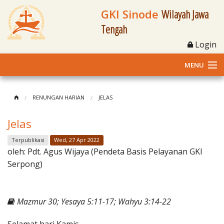
GKI Sinode
Wilayah Jawa
Tengah
Login
MENU
Home
RENUNGAN HARIAN
JELAS
Profil
Jelas
Klasis dan Jemaat
Terpublikasi
Wed, 27 Apr 2022
oleh:
Pdt. Agus Wijaya (Pendeta Basis Pelayanan GKI
Berita Kegiatan
Serpong)
Fasilitas
Mazmur 30; Yesaya 5:11-17; Wahyu 3:14-22
Materi