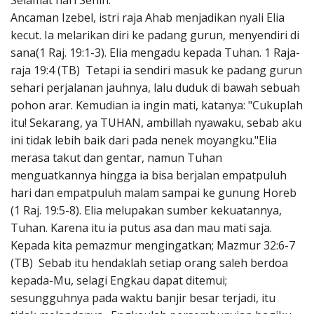
Selamat hari Senin.
Penerbitan
Ancaman Izebel, istri raja Ahab menjadikan nyali Elia
kecut. Ia melarikan diri ke padang gurun, menyendiri di
sana(1 Raj. 19:1-3). Elia mengadu kepada Tuhan. 1 Raja-
raja 19:4 (TB) Tetapi ia sendiri masuk ke padang gurun
sehari perjalanan jauhnya, lalu duduk di bawah sebuah
pohon arar. Kemudian ia ingin mati, katanya: "Cukuplah
itu! Sekarang, ya TUHAN, ambillah nyawaku, sebab aku
ini tidak lebih baik dari pada nenek moyangku."Elia
merasa takut dan gentar, namun Tuhan
menguatkannya hingga ia bisa berjalan empatpuluh
hari dan empatpuluh malam sampai ke gunung Horeb
(1 Raj. 19:5-8). Elia melupakan sumber kekuatannya,
Tuhan. Karena itu ia putus asa dan mau mati saja.
Kepada kita pemazmur mengingatkan; Mazmur 32:6-7
(TB) Sebab itu hendaklah setiap orang saleh berdoa
kepada-Mu, selagi Engkau dapat ditemui;
sesungguhnya pada waktu banjir besar terjadi, itu