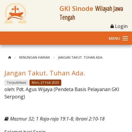
GKI Sinode
Wilayah Jawa
Tengah
Login
MENU
Home
RENUNGAN HARIAN
JANGAN TAKUT. TUHAN ADA.
Profil
Jangan Takut. Tuhan Ada.
Klasis dan Jemaat
Terpublikasi
Mon, 27 Feb 2023
oleh:
Pdt. Agus Wijaya (Pendeta Basis Pelayanan GKI
Berita Kegiatan
Serpong)
Fasilitas
Mazmur 32; 1 Raja-raja 19:1-8; Ibrani 2:10-18
Materi