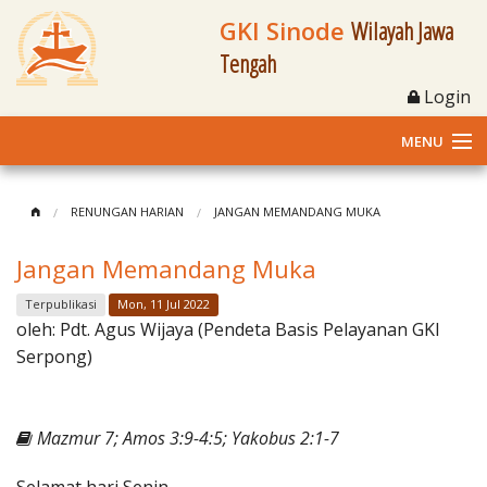
GKI Sinode
Wilayah Jawa
Tengah
Login
MENU
Home
RENUNGAN HARIAN
JANGAN MEMANDANG MUKA
Profil
Jangan Memandang Muka
Klasis dan Jemaat
Terpublikasi
Mon, 11 Jul 2022
oleh:
Pdt. Agus Wijaya (Pendeta Basis Pelayanan GKI
Berita Kegiatan
Serpong)
Fasilitas
Mazmur 7; Amos 3:9-4:5; Yakobus 2:1-7
Materi