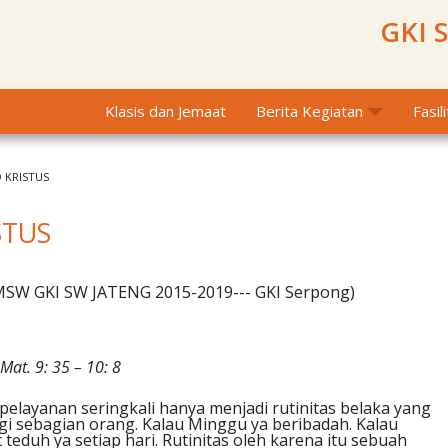
GKI 
Klasis dan Jemaat
Berita Kegiatan
Fasil
D KRISTUS
STUS
PMSW GKI SW JATENG 2015-2019--- GKI Serpong)
Mat. 9: 35 – 10: 8
pelayanan seringkali hanya menjadi rutinitas belaka yang
agi sebagian orang. Kalau Minggu ya beribadah. Kalau
 teduh ya setiap hari. Rutinitas oleh karena itu sebuah