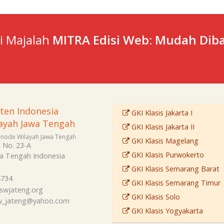
ti Majalah
MITRA Edisi Web: Mudah Diba
sten Indonesia
GKI Klasis Jakarta I
ayah Jawa Tengah
GKI Klasis Jakarta II
Sinode Wilayah Jawa Tengah
GKI Klasis Magelang
i No. 23-A
GKI Klasis Purwokerto
a Tengah
Indonesia
GKI Klasis Semarang Barat
4734
GKI Klasis Semarang Timur
swjateng.org
GKI Klasis Solo
sw_jateng@yahoo.com
GKI Klasis Yogyakarta