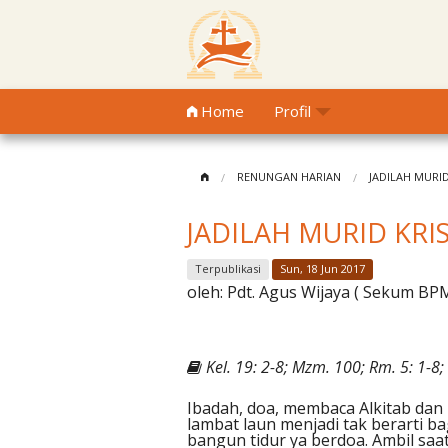
Home
Profil
RENUNGAN HARIAN
JADILAH MURI
JADILAH MURID KRI
Terpublikasi
Sun, 18 Jun 2017
oleh:
Pdt. Agus Wijaya ( Sekum B
Kel. 19: 2-8; Mzm. 100; Rm. 5: 1-8; 
Ibadah, doa, membaca Alkitab dan 
lambat laun menjadi tak berarti b
bangun tidur ya berdoa. Ambil saat