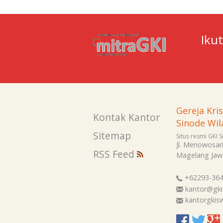
Iku
Gereja Kri
Kontak Kantor
Sinode Wil
Sitemap
Situs resmi GKI 
Jl. Menowosar
RSS Feed
Magelang
Jaw
+62293-36
kantor@gki
kantorgki