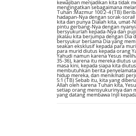
kewajiban menjadikan kita tidak
mengingatkan sebagaimana melanju
Tuhan :Mazmur 100:2-4 (TB) Beri
hadapan-Nya dengan sorak-sorai! 
kita dan punya Dialah kita, umat
pintu gerbang-Nya dengan nyanyia
bersyukurlah kepada-Nya dan puji
jikalau kita berjumpa dengan Dia
bersyukur bersama Dia yang memb
seakan eksklusif kepada para mur
para murid diutus kepada orang 
Yahudi namun karena Yesus meliha
35-36), karena itu mereka diutus 
masa kini, kepada siapa kita diut
membutuhkan berita penyelamatan
hidup mereka, dan menikmati perj
5:1 (TB) Sebab itu, kita yang dib
Allah oleh karena Tuhan kita, Yesu
setiap orang mensyukurinya dan me
yang datang membawa Injil kepada