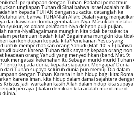
 menikmati perjumpaan dengan Tuhan. Padahal pemazmur
tkan ungkapan Tuhan di Sinai bahwa Israel adalah milik
badahlah kepada TUHAN dengan sukacita, datanglah ke
Ketahuilah, bahwa TUHANlah Allah; Dialah yang menjadika
-Nya dan kawanan domba gembalaan-Nya. Masuklah melalui
n syukur, ke dalam pelataran-Nya dengan puji-pujian,
lah nama-Nya!Bagaimana mungkin kita tidak bersukacita
 dalam pertemuan ibadah kita? Bagaimana mungkin kita tida
erikan kehidupan kepada kita?Penekanan Yesus yang
id untuk memperhatikan orang Yahudi (Mat. 10: 5-6) bahwa
Yahudi bukan karena Tuhan tidak sayang kepada orang non
t keadaan orang Yahudi yang menyedihkan (band. Mat. 9:
untuk mengatasi kelemahan itu.Sebagai murid-murid Tuhan 
us? Tentu kepada dunia; kepada siapapun. Mengapa? Dunia
 dari Tuhan supaya seluruh dunia pun memuji Dia dalam
umpaan dengan Tuhan. Karena inilah hidup bagi kita: Roma
enarkan karena iman, kita hidup dalam damai sejahtera denga
s Kristus.Jadi, wartakan kasih Allah dalam hidup kita supaya
njadi percaya. Jikalau demikian kita adalah murid-murid
 dunia.