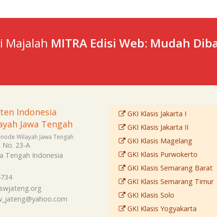
ti Majalah
MITRA Edisi Web: Mudah Diba
sten Indonesia
GKI Klasis Jakarta I
ayah Jawa Tengah
GKI Klasis Jakarta II
Sinode Wilayah Jawa Tengah
GKI Klasis Magelang
i No. 23-A
GKI Klasis Purwokerto
a Tengah
Indonesia
GKI Klasis Semarang Barat
4734
GKI Klasis Semarang Timur
swjateng.org
GKI Klasis Solo
sw_jateng@yahoo.com
GKI Klasis Yogyakarta