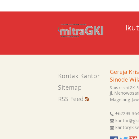
Iku
Gereja Kri
Kontak Kantor
Sinode Wil
Sitemap
Situs resmi GKI 
Jl. Menowosar
RSS Feed
Magelang
Jaw
+62293-36
kantor@gki
kantorgki