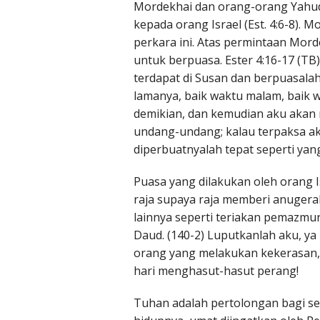
Mordekhai dan orang-orang Yahu
kepada orang Israel (Est. 4:6-8).
perkara ini. Atas permintaan Mor
untuk berpuasa. Ester 4:16-17 (T
terdapat di Susan dan berpuasala
lamanya, baik waktu malam, baik 
demikian, dan kemudian aku aka
undang-undang; kalau terpaksa ak
diperbuatnyalah tepat seperti ya
Puasa yang dilakukan oleh orang
raja supaya raja memberi anugera
lainnya seperti teriakan pemazm
Daud. (140-2) Luputkanlah aku, ya
orang yang melakukan kekerasan, (
hari menghasut-hasut perang!
Tuhan adalah pertolongan bagi s