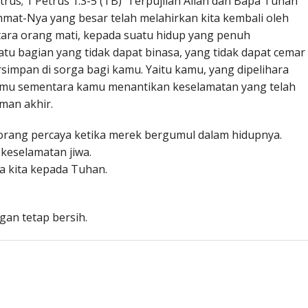
trus; 1 Petrus 1:3-5 (TB) Terpujilah Allah dan Bapa Tuhan
ahmat-Nya yang besar telah melahirkan kita kembali oleh
ntara orang mati, kepada suatu hidup yang penuh
u bagian yang tidak dapat binasa, yang tidak dapat cemar
rsimpan di sorga bagi kamu. Yaitu kamu, yang dipelihara
nmu sementara kamu menantikan keselamatan yang telah
man akhir.
orang percaya ketika merek bergumul dalam hidupnya.
keselamatan jiwa.
a kita kepada Tuhan.
an tetap bersih.