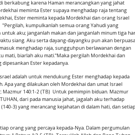
di berkabung karena Haman merancangkan yang jahat
 Mordekhai meminta Ester supaya menghadap raja tentang
dekhai, Ester meminta kepada Mordekhai dan orang Israel
B) "Pergilah, kumpulkanlah semua orang Yahudi yang
h untuk aku; janganlah makan dan janganlah minum tiga har
waktu siang. Aku serta dayang-dayangku pun akan berpuas
n masuk menghadap raja, sungguhpun berlawanan dengan
u mati, biarlah aku mati."Maka pergilah Mordekhai dan
ng dipesankan Ester kepadanya.
 Israel adalah untuk mendukung Ester menghadap kepada
h. Apa yang dilakukan oleh Mordekhai dan umat Israel
ur; Mazmur 140:1-2 (TB) Untuk pemimpin biduan. Mazmur
 TUHAN, dari pada manusia jahat, jagalah aku terhadap
140-3) yang merancang kejahatan di dalam hati, dan setia
etiap orang yang percaya kepada-Nya. Dalam pergumulan