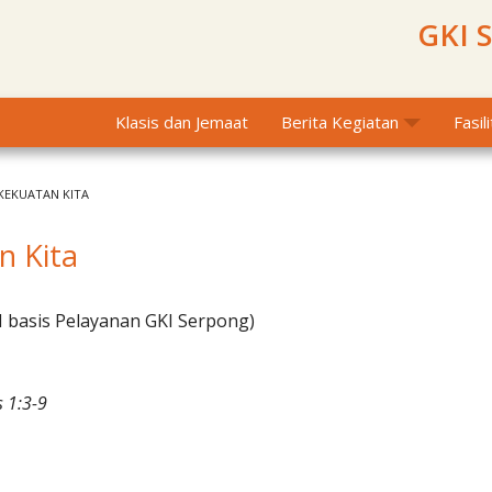
GKI 
Klasis dan Jemaat
Berita Kegiatan
Fasil
 KEKUATAN KITA
n Kita
I basis Pelayanan GKI Serpong)
s 1:3-9