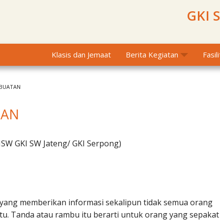
GKI 
Klasis dan Jemaat
Berita Kegiatan
Fasil
RBUATAN
TAN
MSW GKI SW Jateng/ GKI Serpong)
yang memberikan informasi sekalipun tidak semua orang
u. Tanda atau rambu itu berarti untuk orang yang sepakat