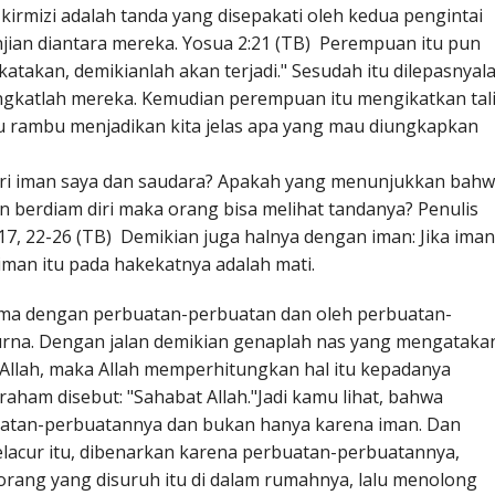
 kirmizi adalah tanda yang disepakati oleh kedua pengintai
anjian diantara mereka. Yosua 2:21 (TB) Perempuan itu pun
katakan, demikianlah akan terjadi." Sesudah itu dilepasnyal
ngkatlah mereka. Kemudian perempuan itu mengikatkan tal
tau rambu menjadikan kita jelas apa yang mau diungkapkan
ari iman saya dan saudara? Apakah yang menunjukkan bah
 berdiam diri maka orang bisa melihat tandanya? Penulis
17, 22-26 (TB) Demikian juga halnya dengan iman: Jika iman
 iman itu pada hakekatnya adalah mati.
ama dengan perbuatan-perbuatan dan oleh perbuatan-
rna. Dengan jalan demikian genaplah nas yang mengatakan
Allah, maka Allah memperhitungkan hal itu kepadanya
raham disebut: "Sahabat Allah."Jadi kamu lihat, bahwa
atan-perbuatannya dan bukan hanya karena iman. Dan
lacur itu, dibenarkan karena perbuatan-perbuatannya,
rang yang disuruh itu di dalam rumahnya, lalu menolong