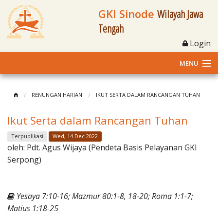
GKI Sinode
Wilayah Jawa
Tengah
Login
MENU
Home
RENUNGAN HARIAN
IKUT SERTA DALAM RANCANGAN TUHAN
Profil
Ikut Serta dalam Rancangan Tuhan
Klasis dan Jemaat
Terpublikasi
Wed, 14 Dec 2022
oleh:
Pdt. Agus Wijaya (Pendeta Basis Pelayanan GKI
Berita Kegiatan
Serpong)
Fasilitas
Yesaya 7:10-16; Mazmur 80:1-8, 18-20; Roma 1:1-7;
Materi
Matius 1:18-25