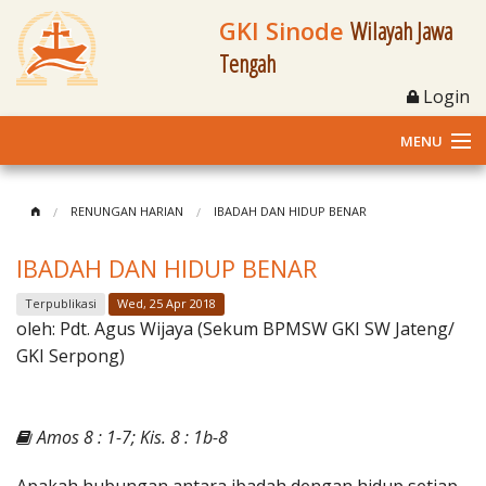
GKI Sinode
Wilayah Jawa
Tengah
Login
MENU
Home
RENUNGAN HARIAN
IBADAH DAN HIDUP BENAR
Profil
IBADAH DAN HIDUP BENAR
Klasis dan Jemaat
Terpublikasi
Wed, 25 Apr 2018
oleh:
Pdt. Agus Wijaya (Sekum BPMSW GKI SW Jateng/
Berita Kegiatan
GKI Serpong)
Fasilitas
Amos 8 : 1-7; Kis. 8 : 1b-8
Materi