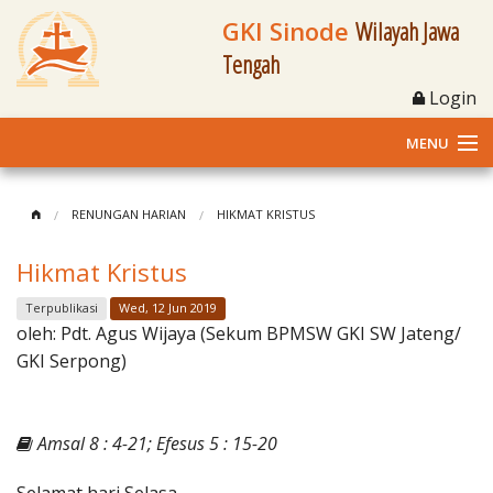
GKI Sinode
Wilayah Jawa
Tengah
Login
MENU
Home
RENUNGAN HARIAN
HIKMAT KRISTUS
Profil
Hikmat Kristus
Klasis dan Jemaat
Terpublikasi
Wed, 12 Jun 2019
oleh:
Pdt. Agus Wijaya (Sekum BPMSW GKI SW Jateng/
Berita Kegiatan
GKI Serpong)
Fasilitas
Amsal 8 : 4-21; Efesus 5 : 15-20
Materi