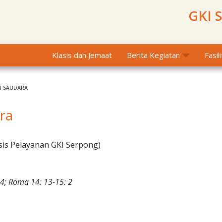
GKI 
Klasis dan Jemaat
Berita Kegiatan
Fasil
I SAUDARA
ara
sis Pelayanan GKI Serpong)
4; Roma 14: 13-15: 2