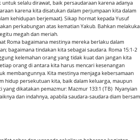
 untuk selalu dirawat, baik persaudaraan karena adanya
aan karena kita disatukan dalam perjumpaan kita dalam
dalam kehidupan berjemaat). Sikap hormat kepada Yusuf
dakan perkabungan atas kematian Yakub. Bahkan melakuk
egitu megah dan meriah.
aat Roma bagaimana mestinya mereka berlaku dalam
n; bagaimana tindakan kita sebagai saudara. Roma 15:1-2
nggung kelemahan orang yang tidak kuat dan jangan kita
Setiap orang di antara kita harus mencari kesenangan
tuk membangunnya. Kita mestinya menjaga kebersamaan
am hidup persekutuan kita, baik dalam keluarga, maupun
ti yang dikatakan pemazmur: Mazmur 133:1 (TB) Nyanyian
aiknya dan indahnya, apabila saudara-saudara diam bersa