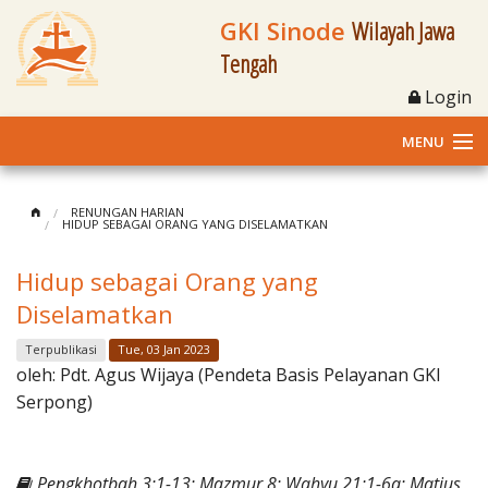
GKI Sinode
Wilayah Jawa
Tengah
Login
MENU
Home
RENUNGAN HARIAN
HIDUP SEBAGAI ORANG YANG DISELAMATKAN
Profil
Hidup sebagai Orang yang
Klasis dan Jemaat
Diselamatkan
Berita Kegiatan
Terpublikasi
Tue, 03 Jan 2023
oleh:
Pdt. Agus Wijaya (Pendeta Basis Pelayanan GKI
Fasilitas
Serpong)
Materi
Pengkhotbah 3:1-13; Mazmur 8; Wahyu 21:1-6a; Matius