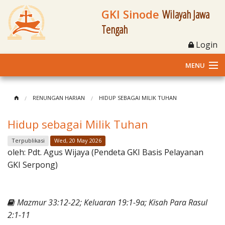
GKI Sinode
Wilayah Jawa
Tengah
Login
MENU
Home
RENUNGAN HARIAN
HIDUP SEBAGAI MILIK TUHAN
Profil
Hidup sebagai Milik Tuhan
Klasis dan Jemaat
Terpublikasi
Wed, 20 May 2026
oleh:
Pdt. Agus Wijaya (Pendeta GKI Basis Pelayanan
Berita Kegiatan
GKI Serpong)
Fasilitas
Mazmur 33:12-22; Keluaran 19:1-9a; Kisah Para Rasul
Materi
2:1-11