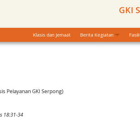
GKI 
Klasis dan Jemaat
Berita Kegiatan
Fasil
sis Pelayanan GKI Serpong)
s 18:31-34