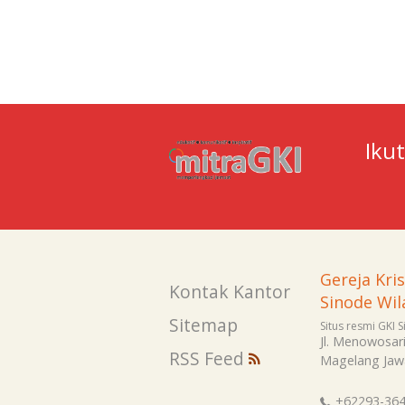
Iku
Gereja Kri
Kontak Kantor
Sinode Wil
Sitemap
Situs resmi GKI 
Jl. Menowosar
RSS Feed
Magelang
Jaw
+62293-36