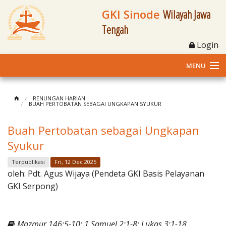
GKI Sinode
Wilayah Jawa
Tengah
Login
MENU
Home
RENUNGAN HARIAN
BUAH PERTOBATAN SEBAGAI UNGKAPAN SYUKUR
Profil
Buah Pertobatan sebagai Ungkapan
Klasis dan Jemaat
Syukur
Berita Kegiatan
Terpublikasi
Fri, 12 Dec 2025
oleh:
Pdt. Agus Wijaya (Pendeta GKI Basis Pelayanan
Fasilitas
GKI Serpong)
Materi
Mazmur 146:5-10; 1 Samuel 2:1-8; Lukas 3:1-18