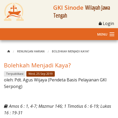
GKI Sinode
Wilayah Jawa
Tengah
Login
MENU
Home
RENUNGAN HARIAN
BOLEHKAH MENJADI KAYA?
Profil
Bolehkah Menjadi Kaya?
Klasis dan Jemaat
Terpublikasi
Wed, 25 Sep 2019
oleh:
Pdt. Agus Wijaya (Pendeta Basis Pelayanan GKI
Berita Kegiatan
Serpong)
Fasilitas
Amos 6 : 1, 4-7; Mazmur 146; 1 Timotius 6 : 6-19; Lukas
Materi
16 : 19-31