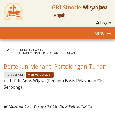
GKI Sinode
Wilayah Jawa
Tengah
Login
MENU
Home
RENUNGAN HARIAN
BERTEKUN MENANTI PERTOLONGAN TUHAN
Profil
Bertekun Menanti Pertolongan Tuhan
Klasis dan Jemaat
Terpublikasi
Mon, 06 Dec 2021
oleh:
Pdt. Agus Wijaya (Pendeta Basis Pelayanan GKI
Berita Kegiatan
Serpong)
Fasilitas
Mazmur 126; Yesaya 19:18-25; 2 Petrus 1:2-15
Materi