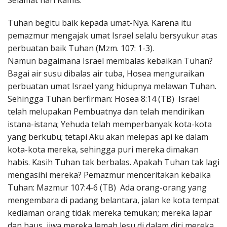
Selamat hari Kamis.
Penerbitan
Tuhan begitu baik kepada umat-Nya. Karena itu
pemazmur mengajak umat Israel selalu bersyukur atas
perbuatan baik Tuhan (Mzm. 107: 1-3).
Namun bagaimana Israel membalas kebaikan Tuhan?
Bagai air susu dibalas air tuba, Hosea menguraikan
perbuatan umat Israel yang hidupnya melawan Tuhan.
Sehingga Tuhan berfirman: Hosea 8:14 (TB) Israel
telah melupakan Pembuatnya dan telah mendirikan
istana-istana; Yehuda telah memperbanyak kota-kota
yang berkubu; tetapi Aku akan melepas api ke dalam
kota-kota mereka, sehingga puri mereka dimakan
habis. Kasih Tuhan tak berbalas. Apakah Tuhan tak lagi
mengasihi mereka? Pemazmur menceritakan kebaika
Tuhan: Mazmur 107:4-6 (TB) Ada orang-orang yang
mengembara di padang belantara, jalan ke kota tempat
kediaman orang tidak mereka temukan; mereka lapar
dan haus, jiwa mereka lemah lesu di dalam diri mereka.