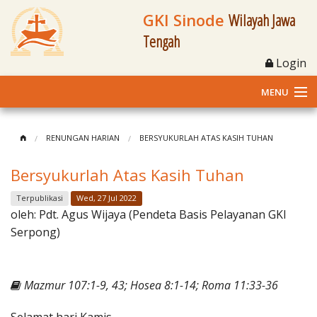
GKI Sinode
Wilayah Jawa
Tengah
Login
MENU
Home
RENUNGAN HARIAN
BERSYUKURLAH ATAS KASIH TUHAN
Profil
Bersyukurlah Atas Kasih Tuhan
Klasis dan Jemaat
Terpublikasi
Wed, 27 Jul 2022
oleh:
Pdt. Agus Wijaya (Pendeta Basis Pelayanan GKI
Berita Kegiatan
Serpong)
Fasilitas
Mazmur 107:1-9, 43; Hosea 8:1-14; Roma 11:33-36
Materi