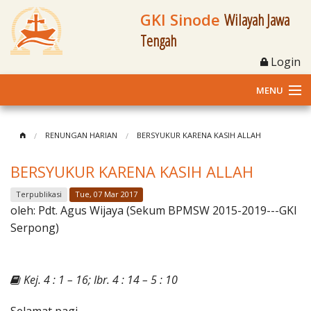
GKI Sinode
Wilayah Jawa
Tengah
Login
MENU
Home
RENUNGAN HARIAN
BERSYUKUR KARENA KASIH ALLAH
Profil
BERSYUKUR KARENA KASIH ALLAH
Klasis dan Jemaat
Terpublikasi
Tue, 07 Mar 2017
oleh:
Pdt. Agus Wijaya (Sekum BPMSW 2015-2019---GKI
Berita Kegiatan
Serpong)
Fasilitas
Kej. 4 : 1 – 16; Ibr. 4 : 14 – 5 : 10
Materi