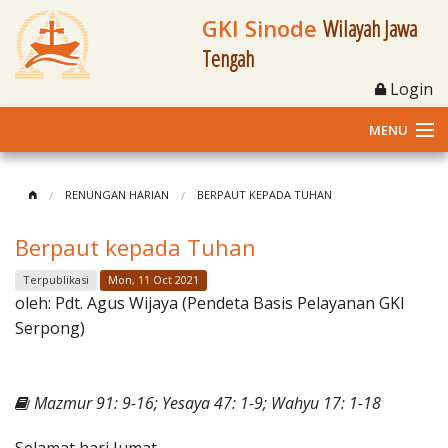
GKI Sinode
Wilayah Jawa
Tengah
Login
MENU
Home
RENUNGAN HARIAN
BERPAUT KEPADA TUHAN
Profil
Berpaut kepada Tuhan
Klasis dan Jemaat
Terpublikasi
Mon, 11 Oct 2021
oleh:
Pdt. Agus Wijaya (Pendeta Basis Pelayanan GKI
Berita Kegiatan
Serpong)
Fasilitas
Mazmur 91: 9-16; Yesaya 47: 1-9; Wahyu 17: 1-18
Materi