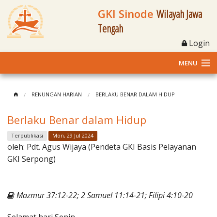
GKI Sinode
Wilayah Jawa
Tengah
Login
MENU
Home
RENUNGAN HARIAN
BERLAKU BENAR DALAM HIDUP
Profil
Berlaku Benar dalam Hidup
Klasis dan Jemaat
Terpublikasi
Mon, 29 Jul 2024
oleh:
Pdt. Agus Wijaya (Pendeta GKI Basis Pelayanan
Berita Kegiatan
GKI Serpong)
Fasilitas
Mazmur 37:12-22; 2 Samuel 11:14-21; Filipi 4:10-20
Materi