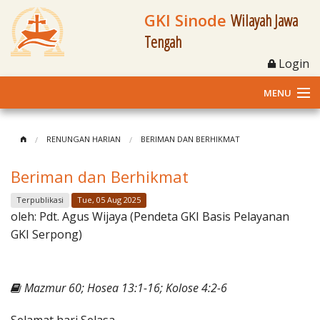
GKI Sinode
Wilayah Jawa
Tengah
Login
MENU
Home
RENUNGAN HARIAN
BERIMAN DAN BERHIKMAT
Profil
Beriman dan Berhikmat
Klasis dan Jemaat
Terpublikasi
Tue, 05 Aug 2025
oleh:
Pdt. Agus Wijaya (Pendeta GKI Basis Pelayanan
Berita Kegiatan
GKI Serpong)
Fasilitas
Mazmur 60; Hosea 13:1-16; Kolose 4:2-6
Materi