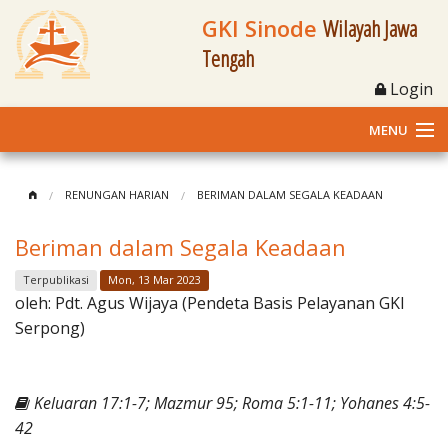
GKI Sinode
Wilayah Jawa
Tengah
Login
MENU
Home
RENUNGAN HARIAN
BERIMAN DALAM SEGALA KEADAAN
Profil
Beriman dalam Segala Keadaan
Klasis dan Jemaat
Terpublikasi
Mon, 13 Mar 2023
oleh:
Pdt. Agus Wijaya (Pendeta Basis Pelayanan GKI
Berita Kegiatan
Serpong)
Fasilitas
Keluaran 17:1-7; Mazmur 95; Roma 5:1-11; Yohanes 4:5-
Materi
42