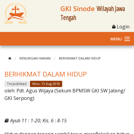
GKI Sinode
Wilayah Jawa
Tengah
Login
MENU
Home
RENUNGAN HARIAN
BERHIKMAT DALAM HIDUP
Profil
BERHIKMAT DALAM HIDUP
Klasis dan Jemaat
Terpublikasi
Mon, 13 Aug 2018
oleh:
Pdt. Agus Wijaya (Sekum BPMSW GKI SW Jateng/
Berita Kegiatan
GKI Serpong)
Fasilitas
Ayub 11 : 1-20; Kis. 6 : 8-15
Materi