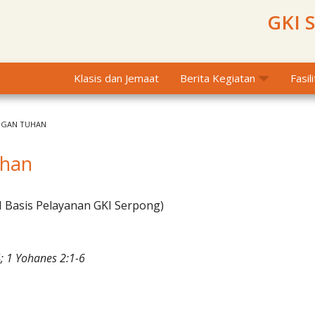
GKI 
Klasis dan Jemaat
Berita Kegiatan
Fasil
NGAN TUHAN
uhan
I Basis Pelayanan GKI Serpong)
 1 Yohanes 2:1-6