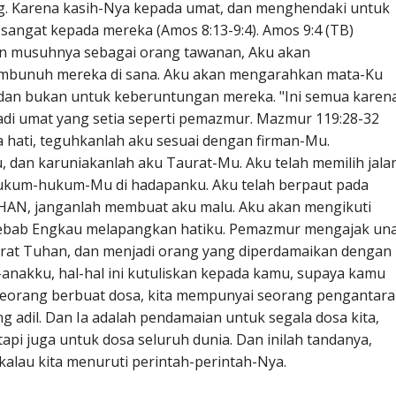
g. Karena kasih-Nya kepada umat, dan menghendaki untuk
angat kepada mereka (Amos 8:13-9:4). Amos 9:4 (TB)
pan musuhnya sebagai orang tawanan, Aku akan
bunuh mereka di sana. Aku akan mengarahkan mata-Ku
dan bukan untuk keberuntungan mereka. "Ini semua karen
i umat yang setia seperti pemazmur. Mazmur 119:28-32
 hati, teguhkanlah aku sesuai dengan firman-Mu.
u, dan karuniakanlah aku Taurat-Mu. Aku telah memilih jala
ukum-hukum-Mu di hadapanku. Aku telah berpaut pada
HAN, janganlah membuat aku malu. Aku akan mengikuti
sebab Engkau melapangkan hatiku. Pemazmur mengajak un
urat Tuhan, dan menjadi orang yang diperdamaikan dengan
-anakku, hal-hal ini kutuliskan kepada kamu, supaya kamu
seorang berbuat dosa, kita mempunyai seorang pengantara
ng adil. Dan Ia adalah pendamaian untuk segala dosa kita,
tapi juga untuk dosa seluruh dunia. Dan inilah tandanya,
ikalau kita menuruti perintah-perintah-Nya.