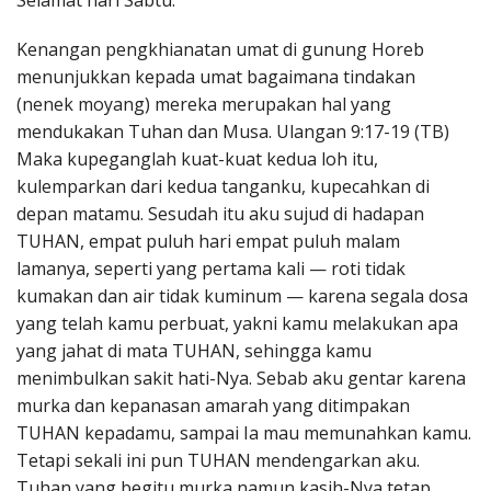
Selamat hari Sabtu.
Penerbitan
Kenangan pengkhianatan umat di gunung Horeb
menunjukkan kepada umat bagaimana tindakan
(nenek moyang) mereka merupakan hal yang
mendukakan Tuhan dan Musa. Ulangan 9:17-19 (TB)
Maka kupeganglah kuat-kuat kedua loh itu,
kulemparkan dari kedua tanganku, kupecahkan di
depan matamu. Sesudah itu aku sujud di hadapan
TUHAN, empat puluh hari empat puluh malam
lamanya, seperti yang pertama kali — roti tidak
kumakan dan air tidak kuminum — karena segala dosa
yang telah kamu perbuat, yakni kamu melakukan apa
yang jahat di mata TUHAN, sehingga kamu
menimbulkan sakit hati-Nya. Sebab aku gentar karena
murka dan kepanasan amarah yang ditimpakan
TUHAN kepadamu, sampai Ia mau memunahkan kamu.
Tetapi sekali ini pun TUHAN mendengarkan aku.
Tuhan yang begitu murka namun kasih-Nya tetap