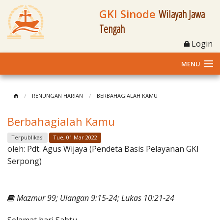
GKI Sinode
Wilayah Jawa
Tengah
Login
MENU
Home
RENUNGAN HARIAN
BERBAHAGIALAH KAMU
Profil
Berbahagialah Kamu
Klasis dan Jemaat
Terpublikasi
Tue, 01 Mar 2022
oleh:
Pdt. Agus Wijaya (Pendeta Basis Pelayanan GKI
Berita Kegiatan
Serpong)
Fasilitas
Mazmur 99; Ulangan 9:15-24; Lukas 10:21-24
Materi