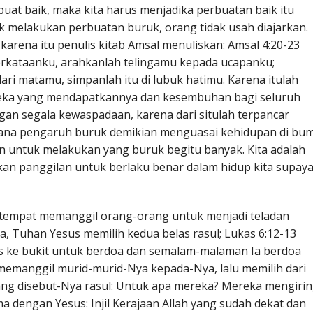
buat baik, maka kita harus menjadika perbuatan baik itu
tuk melakukan perbuatan buruk, orang tidak usah diajarkan.
karena itu penulis kitab Amsal menuliskan: Amsal 4:20-23
erkataanku, arahkanlah telingamu kepada ucapanku;
ri matamu, simpanlah itu di lubuk hatimu. Karena itulah
reka yang mendapatkannya dan kesembuhan bagi seluruh
gan segala kewaspadaan, karena dari situlah terpancar
mana pengaruh buruk demikian menguasai kehidupan di bum
 untuk melakukan yang buruk begitu banyak. Kita adalah
an panggilan untuk berlaku benar dalam hidup kita supay
tempat memanggil orang-orang untuk menjadi teladan
, Tuhan Yesus memilih kedua belas rasul; Lukas 6:12-13
us ke bukit untuk berdoa dan semalam-malaman Ia berdoa
Ia memanggil murid-murid-Nya kepada-Nya, lalu memilih dari
ang disebut-Nya rasul: Untuk apa mereka? Mereka mengiri
 dengan Yesus: Injil Kerajaan Allah yang sudah dekat dan