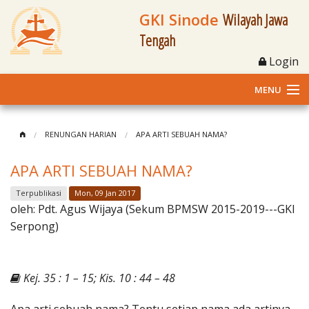
GKI Sinode
Wilayah Jawa
Tengah
Login
MENU
Home
RENUNGAN HARIAN
APA ARTI SEBUAH NAMA?
Profil
APA ARTI SEBUAH NAMA?
Klasis dan Jemaat
Terpublikasi
Mon, 09 Jan 2017
oleh:
Pdt. Agus Wijaya (Sekum BPMSW 2015-2019---GKI
Berita Kegiatan
Serpong)
Fasilitas
Kej. 35 : 1 – 15; Kis. 10 : 44 – 48
Materi