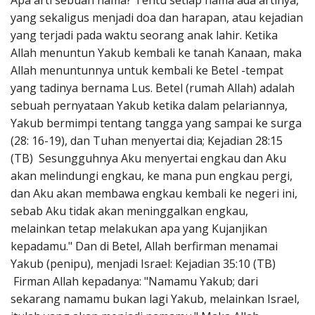
Apa arti sebuah nama? Tentu setiap nama ada artinya,
Penerbitan
yang sekaligus menjadi doa dan harapan, atau kejadian
yang terjadi pada waktu seorang anak lahir. Ketika
Allah menuntun Yakub kembali ke tanah Kanaan, maka
Allah menuntunnya untuk kembali ke Betel -tempat
yang tadinya bernama Lus. Betel (rumah Allah) adalah
sebuah pernyataan Yakub ketika dalam pelariannya,
Yakub bermimpi tentang tangga yang sampai ke surga
(28: 16-19), dan Tuhan menyertai dia; Kejadian 28:15
(TB) Sesungguhnya Aku menyertai engkau dan Aku
akan melindungi engkau, ke mana pun engkau pergi,
dan Aku akan membawa engkau kembali ke negeri ini,
sebab Aku tidak akan meninggalkan engkau,
melainkan tetap melakukan apa yang Kujanjikan
kepadamu." Dan di Betel, Allah berfirman menamai
Yakub (penipu), menjadi Israel: Kejadian 35:10 (TB)
Firman Allah kepadanya: "Namamu Yakub; dari
sekarang namamu bukan lagi Yakub, melainkan Israel,